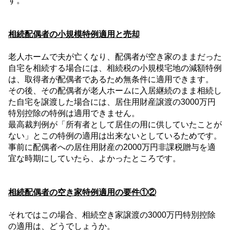
す。
相続配偶者の小規模特例適用と売却
老人ホームで夫が亡くなり、配偶者が空き家のままだった
自宅を相続する場合には、相続税の小規模宅地の減額特例
は、取得者が配偶者であるため無条件に適用できます。
その後、その配偶者が老人ホームに入居継続のまま相続し
た自宅を譲渡した場合には、居住用財産譲渡の
3000
万円
特別控除の特例は適用できません。
最高裁判例が「所有者として居住の用に供していたことが
ない」とこの特例の適用は出来ないとしているためです。
事前に配偶者への居住用財産の
2000
万円非課税贈与を適
宜な時期にしていたら、よかったところです。
相続配偶者の空き家特例適用の要件①②
それではこの場合、相続空き家譲渡の
3000
万円特別控除
の適用は、どうでしょうか。