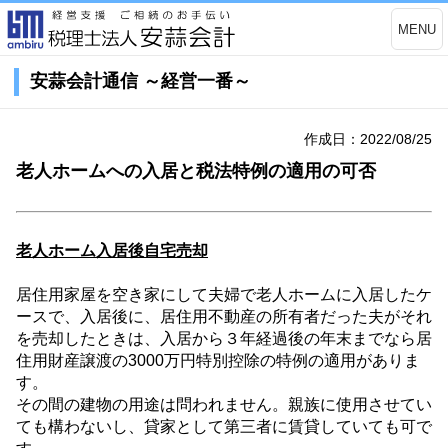
MENU
安蒜会計通信 ～経営一番～
作成日：2022/08/25
老人ホームへの入居と税法特例の適用の可否
老人ホーム入居後自宅売却
居住用家屋を空き家にして夫婦で老人ホームに入居したケ
ースで、入居後に、居住用不動産の所有者だった夫がそれ
を売却したときは、入居から３年経過後の年末までなら居
住用財産譲渡の
3000
万円特別控除の特例の適用がありま
す。
その間の建物の用途は問われません。親族に使用させてい
ても構わないし、貸家として第三者に賃貸していても可で