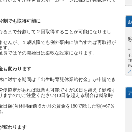
分割でも取得可能に
お
なるまで分割して２回取得することが可能になりまし
ませんが、１歳以降でも例外事由に該当すれば再取得が
ます。
〒2
延長ではその開始日は柔軟な設定になります。
千
TE
FA
金も変わります
メ
休に対する期間は「出生時育児休業給付金」が申請でき
労使協定があれば就業も可能ですが
10
日を超えて勤務す
ア
りますのでご注意ください
(10
日を超える場合は就業時
金日額
(
育休開始前６か月の賃金を
180
で除した額
)×67
％
)
。
が変わります