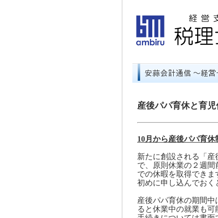
産後パパ育休と育児
10
月から産後パパ育休
新たに創設される「産
で、原則休業の２週間
での休暇を取得できま
初めに申し込んでおく
産後パパ育休の期間中
ると休業中の就業も可
手続きについては書面