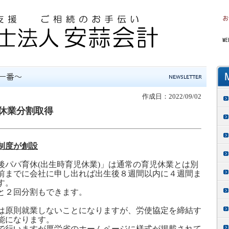
作成日：2022/09/02
休業分割取得
制度が創設
後パパ育休
(
出生時育児休業
)
」は通常の育児休業とは別
前までに会社に申し出れば出生後８週間以内に４週間ま
す。
と２回分割もできます。
は原則就業しないことになりますが、労使協定を締結す
能になります。
で行いますが厚労省のホームページに様式が掲載されて