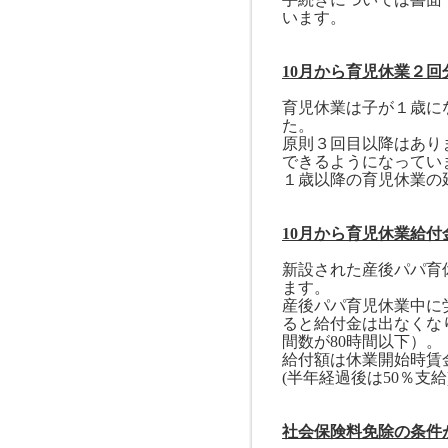
います。
10
月から育児休業２回
育児休業は子が１歳に
た。
原則３回目以降はあり
できるようになってい
１歳以降の育児休業の
10
月から育児休業給付
新設された産後パパ育
ます。
産後パパ育児休業中に
ると給付金は出なくな
間数が
80
時間以下）。
給付額は休業開始時賃
(
半年経過後は
50
％支給
社会保険料免除の条件