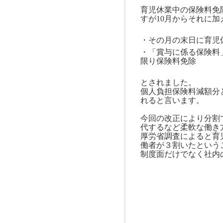
育児休業中の保険料免
すが
10
月からそれに加
・その月の末日に育児
・「賞与に係る保険料
限り保険料免除
とされました。
個人負担保険料減額分
れると言います。
今回の改正により分割
代するなど柔軟な働き
厚労省調査によると育
働者が３割いたという
制度面だけでなく社内