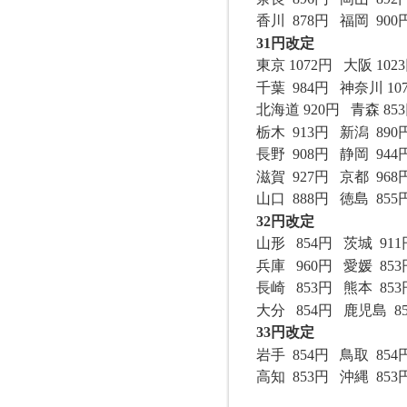
香川
878
円
福岡
900
31
円改定
東京
1072
円
大阪
1023
千葉
984
円
神奈川
10
北海道
920
円
青森
853
栃木
913
円
新潟
890
長野
908
円
静岡
944
滋賀
927
円
京都
968
山口
888
円
徳島
855
32
円改定
山形
854
円
茨城
911
兵庫
960
円
愛媛
853
長崎
853
円
熊本
853
大分
854
円
鹿児島
8
33
円改定
岩手
854
円
鳥取
854
高知
853
円
沖縄
853