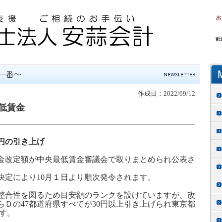
作成日：2022/09/12
低賃金
円の引き上げ
金改定額が中央最低賃金審議会で取りまとめられ公表さ
決定により
10
月１日より順次発令されます。
整合性を図るため目安額のランクを設けていますが、改
らＤの
47
都道府県すべてが
30
円以上引き上げられ東京都
す。