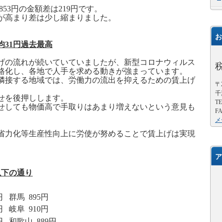
853
円の金額差は
219
円です。
が高まり差は少し縮まりました。
お
均
31
円過去最高
げの流れが続いていていましたが、新型コロナウィルス
格化し、各地で人手を求める動きが強まっています。
隣接する地域では、労働力の流出を抑えるための賃上げ
〒2
千
せを後押しします。
TE
せしても物価高で手取りはあまり増えないという意見も
FA
メ
省力化等生産性向上に労使が努めることで賃上げは実現
ア
以下の通り
円
群馬
895
円
円
岐阜
910
円
円
和歌山
889
円