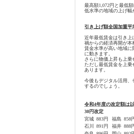
最高額
1,072
円と最低額
低水準の地域の上げ幅
引き上げ額全国加重平
近年最低賃金は引き上
禍からの経済再開が本
賃金水準が高い地域に
に動きます。
さらに物価上昇も上乗
ただし最低賃金を上乗
あります。
今後もデジタル活用、
するのでしょう。
令和
4
年度の改定額は
30
円改定
宮城
883
円
福島
858
石川
891
円
福井
888
奈良
896
円
岡山
892