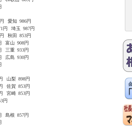
円
円
愛知
986
円
71
円
埼玉
987
円
円
秋田
853
円
円
富山
908
円
円
三重
933
円
円
広島
930
円
円
円
山梨
898
円
円
佐賀
853
円
円
宮崎
853
円
53
円
円
島根
857
円
円