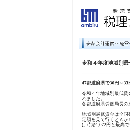
令和４年度地域別最
47
都道府県で
30
円～
33
令和４年地域別最低賃
れました。
各都道府県労働局長の
地域別最低賃金は全国
定額を見て行くとＡか
は時給
1,072
円と最高で