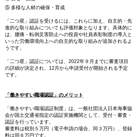
⑤ 多様な人材の確保・育成
「二つ星」認証を受けるには、これらに加え、自主的・先
進的な取り組みについても評価対象となります。具体的に
は、腰痛・転倒災害防止への投資や社員表彰制度の導入と
いった労働環境向上への自主的な取り組みが追加されるよ
うです。
「二つ星」認証については、
2022
年
９
月までに審査項目
の詳細が決定され、
12
月から申請受付が開始される予定
です。
「働きやすい職場認証」のメリット
「働きやすい職場認証制度」は、一般社団法人日本海事協
会が国土交通省指定の認証実施機関として、受付・審査・
認証を行っています。
審査料は税別
５
万円（電子申請の場合、同
３
万円）、登録
料は同
６
万円です。