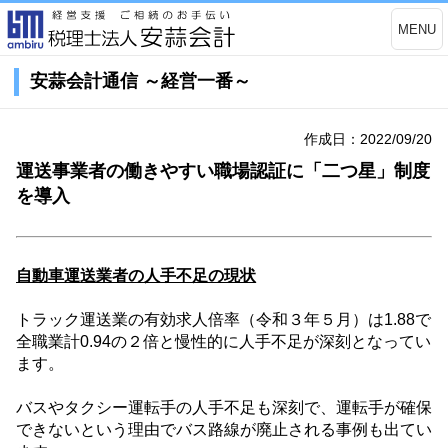
MENU
安蒜会計通信 ～経営一番～
作成日：2022/09/20
運送事業者の働きやすい職場認証に「二つ星」制度
を導入
自動車運送業者の人手不足の現状
トラック運送業の有効求人倍率（令和３年５月）は
1.88
で
全職業計
0.94
の２倍と慢性的に人手不足が深刻となってい
ます。
バスやタクシー運転手の人手不足も深刻で、運転手が確保
できないという理由でバス路線が廃止される事例も出てい