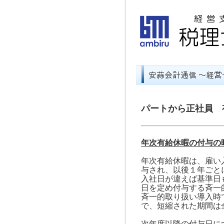
パートから正社員 
年次有給休暇の付与の
年次有給休暇は、雇い
与され、以後
１
年ごと
入社日が違えば基準日
日を定め付与する斉一
斉一的取り扱い導入時
で、短縮された期間は
次年度以降の付与日に