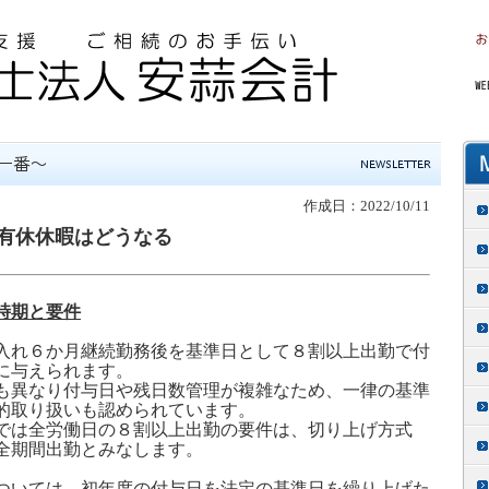
作成日：2022/10/11
有休休暇はどうなる
時期と要件
入れ
６
か月継続勤務後を基準日として
８
割以上出勤で付
に与えられます。
も異なり付与日や残日数管理が複雑なため、一律の基準
的取り扱いも認められています。
では全労働日の
８
割以上出勤の要件は、切り上げ方式
全期間出勤とみなします。
ついては、初年度の付与日を法定の基準日を繰り上げた