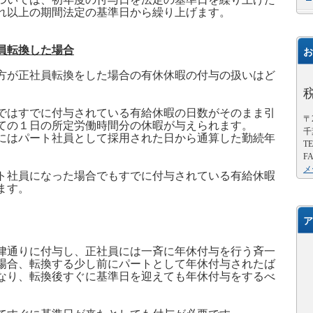
れ以上の期間法定の基準日から繰り上げます。
員転換した場合
お
方が正社員転換をした場合の有休休暇の付与の扱いはど
ではすでに付与されている有給休暇の日数がそのまま引
〒2
ての
１
日の所定労働時間分の休暇が与えられます。
千
にはパート社員として採用された日から通算した勤続年
TE
。
FA
メ
ト社員になった場合でもすでに付与されている有給休暇
ます。
ア
律通りに付与し、正社員には一斉に年休付与を行う斉一
場合、転換する少し前にパートとして年休付与されたば
なり、転換後すぐに基準日を迎えても年休付与をするべ