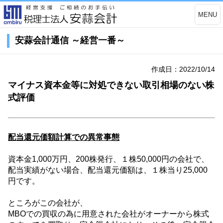
MENU
安蒜会計通信 ～経営一番～
作成日：2022/10/14
マイナス資本金等に対処できない取引相場のない株
式評価
配当還元価額計算での異常事態
資本金
1,000
万円、
200
株発行、１株
50,000
円の会社で、
配当実績がない場合、配当還元価額は、１株当り
25,000
円です。
ところがこの会社が、
MBO
での買収の為に用意された会社がオーナーから株式