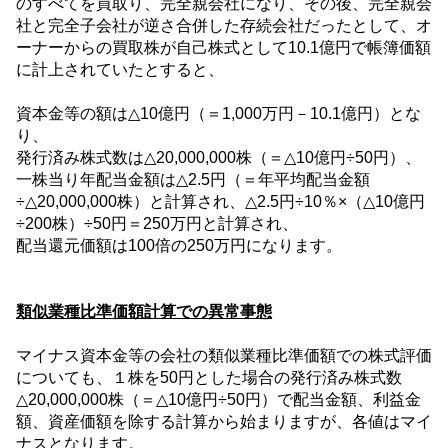
のすべてを買取り、完全親会社になり、その後、完全親会
社と完全子会社が逆さ合併した存続会社だったとして、オ
ーナーからの買取株が自己株式として
10.1
億円で帳簿価額
に計上されていたとすると、
資本金等の額は
△10
億円（＝
1,000
万円－
10.1
億円）とな
り、
発行済み株式数は
△20,000,000
株（＝
△10
億円
÷50
円）、
一株当り年配当金額は
△2.5
円（＝年平均配当金額
÷△20,000,000
株）と計算され、
△2.5
円
÷10
％
×
（
△10
億円
÷200
株）
÷50
円＝
250
万円と計算され、
配当還元価額は
100
倍の
250
万円になります。
類似業種比準価額計算での異常事態
マイナス資本金等の会社の類似業種比準価額での株式評価
についても、１株を
50
円とした場合の発行済み株式数
△20,000,000
株（＝
△10
億円
÷50
円）で配当金額、利益金
額、資産価額を除する計算から始まりますが、各値はマイ
ナスとなります。