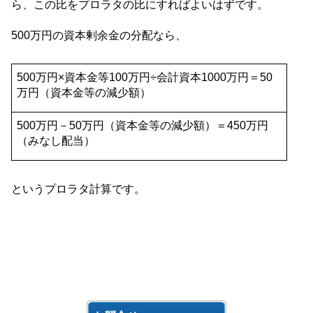
ら、この比をプロラタの比にすればよいはずです。
500
万円の資本剰余金の分配なら、
500
万円
×
資本金等
100
万円
÷
会計資本
1000
万円＝
50
万円（資本金等の減少額）
500
万円－
50
万円（資本金等の減少額）＝
450
万円
（みなし配当）
というプロラタ計算です。