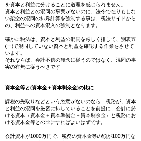
を資本と利益に分けることに道理を感じられません。
資本と利益との混同の事実がないのに、法令で在りもしな
い架空の混同の排斥計算を強制する事は、税法サイドから
の、利益への資本混入の強制となります。
確かに税法は、資本と利益の混同を厳しく排して、別表五
(
一
)
で混同していない資本と利益を確認する作業をさせて
います。
それならば、会計不信の観念に従うのではなく、混同の事
実の有無に従うべきです。
資本金等と
(
資本金＋資本剰余金
)
の比に
課税の先取りなどという恣意がないのなら、税務が、資本
と利益の混同を厳密に排していることを前提に、会計に於
ける資本（資本金＋資本準備金＋資本剰余金）と税務にお
ける資本金等との比にすればよいはずです。
会計資本が
1000
万円で、税務の資本金等の額が
100
万円な