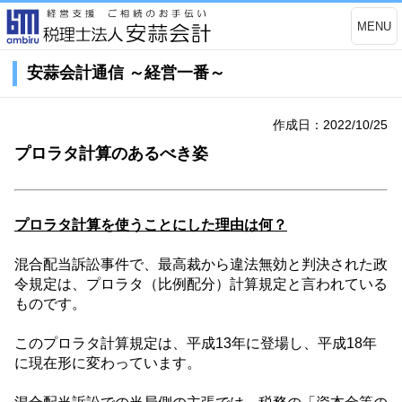
MENU
安蒜会計通信 ～経営一番～
作成日：2022/10/25
プロラタ計算のあるべき姿
プロラタ計算を使うことにした理由は何？
混合配当訴訟事件で、最高裁から違法無効と判決された政
令規定は、プロラタ（比例配分）計算規定と言われている
ものです。
このプロラタ計算規定は、平成
13
年に登場し、平成
18
年
に現在形に変わっています。