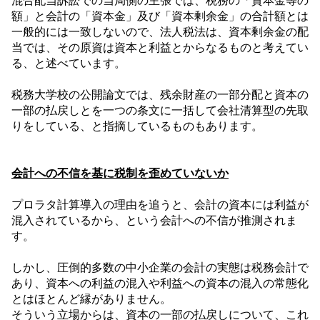
混合配当訴訟での当局側の主張では、税務の「資本金等の
額」と会計の「資本金」及び「資本剰余金」の合計額とは
一般的には一致しないので、法人税法は、資本剰余金の配
当では、その原資は資本と利益とからなるものと考えてい
る、と述べています。
税務大学校の公開論文では、残余財産の一部分配と資本の
一部の払戻しとを一つの条文に一括して会社清算型の先取
りをしている、と指摘しているものもあります。
会計への不信を基に税制を歪めていないか
プロラタ計算導入の理由を追うと、会計の資本には利益が
混入されているから、という会計への不信が推測されま
す。
しかし、圧倒的多数の中小企業の会計の実態は税務会計で
あり、資本への利益の混入や利益への資本の混入の常態化
とはほとんど縁がありません。
そういう立場からは、資本の一部の払戻しについて、これ