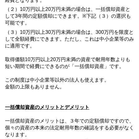
経費となります。
（２）
10
万円以上
20
万円未満の場合は、一括償却資産と
して
3
年間の定額償却にできます。
※
下記（３）の選択も
可能です。
（３）
10
万円以上
30
万円未満の場合は、
300
万円を限度と
して全額経費にできます。ただし、これは中小企業等のみ
に適用です。
取得価額
10
万円以上
20
万円未満の資産で耐用年数よりも
短い期間で経費にできるのが「一括償却資産」です。
この制度は中小企業等以外の法人も使えます。
金額の上限もありません。
一括償却資産のメリットとデメリット
一括償却資産のメリットは、
３
年での定額償却ですので、
個々の資産の本来の法定耐用年数の確認をする必要がなく
なります。