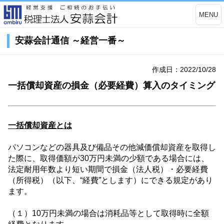
MENU
安蒜会計通信 ～経営一番～
作成日：2022/10/28
一括償却資産の損金（必要経費）算入のタイミング
一括償却資産とは
パソコンなどの器具及び備品その他減価償却資産を取得し
た際に、取得価額が
30
万円未満の少額である場合には、
法定耐用年数より短い期間で損金（法人税）・必要経費
（所得税）（以下、
“
経費
”
とします）にできる規定があり
ます。
（１）
10
万円未満の場合は消耗品等として取得時に全額