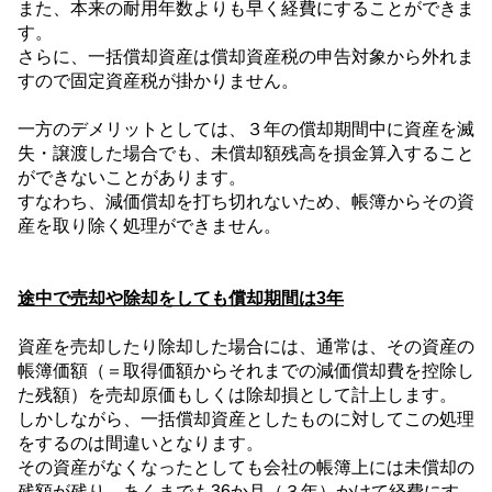
また、本来の耐用年数よりも早く経費にすることができま
す。
さらに、一括償却資産は償却資産税の申告対象から外れま
すので固定資産税が掛かりません。
一方のデメリットとしては、
３
年の償却期間中に資産を滅
失・譲渡した場合でも、未償却額残高を損金算入すること
ができないことがあります。
すなわち、減価償却を打ち切れないため、帳簿からその資
産を取り除く処理ができません。
途中で売却や除却をしても償却期間は
3
年
資産を売却したり除却した場合には、通常は、その資産の
帳簿価額（＝取得価額からそれまでの減価償却費を控除し
た残額）を売却原価もしくは除却損として計上します。
しかしながら、一括償却資産としたものに対してこの処理
をするのは間違いとなります。
その資産がなくなったとしても会社の帳簿上には未償却の
残額が残り、あくまでも
36
か月（
３
年）かけて経費にす