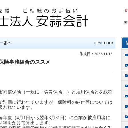
作成日：2022/11/15
保険事務組合のススメ
害補償保険
（
一般に「労災保険」
）
と雇用保険とを総称
で別個に行われていますが、保険料の納付等については
扱われています。
毎年度（
4
月
1
日から翌年
3
月
31
日）に企業が被雇用者に
料率をかけて算出します。
管轄の都道府県労働局や労働基準監督署へ
6
月
1
日から
7