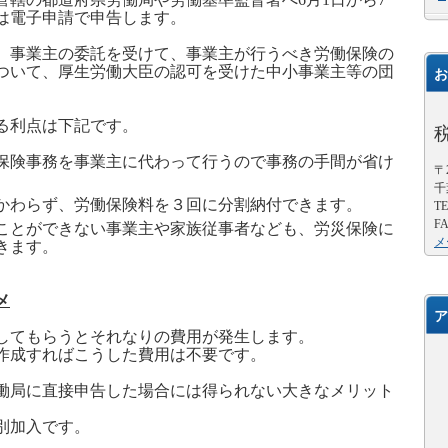
は電子申請で申告します。
、事業主の委託を受けて、事業主が行うべき労働保険の
ついて、厚生労働大臣の認可を受けた中小事業主等の団
お
る利点は下記です。
労働保険事務を事業主に代わって行うので事務の手間が省け
〒2
千
かかわらず、労働保険料を３回に分割納付できます。
TE
FA
することができない事業主や家族従事者なども、労災保険に
メ
きます。
メ
ア
してもらうとそれなりの費用が発生します。
作成すればこうした費用は不要です。
働局に直接申告した場合には得られない大きなメリット
別加入です。