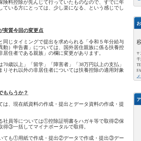
保険料控除が先んじて行っていたものなので、すでに年
している方にとっては、少し楽になる、という感じでし
お
が実質今回の変更点
と同じタイミングで提出を求められる「令和
５
年分給与
異動）申告書」については、国外居住親族に係る扶養控
非居住者である親族」の欄に変更があります。
〒2
千
は
70
歳以上」「留学」「障害者」「
38
万円以上の支払」
TE
まりそれ以外の非居住者については扶養控除の適用対象
FA
メ
でもらうか？
ア
ては、現在紙資料の作成・提出とデータ資料の作成・提
る社員等については①控除証明書をハガキ等で取得②保
取得③一括してマイナポータルで取得。
いても①用紙で作成・提出②データで作成・提出③デー