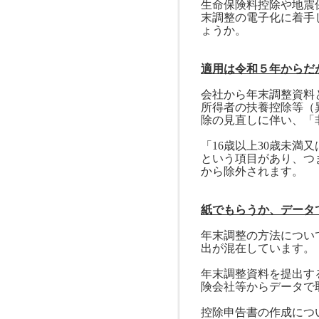
生命保険料控除や地震
末調整の電子化に着手
ょうか。
適用は令和５年からだ
会社から年末調整資料
所得者の扶養控除等（
除の見直しに伴い、「
「
16
歳以上
30
歳未満又
という項目があり、つ
から除外されます。
紙でもらうか、データ
年末調整の方法につい
出が混在しています。
年末調整資料を提出す
険会社等からデータで
控除申告書の作成につ