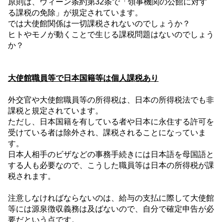
原則は、ウィーン条約第
32
条で「領事機関の公館に対す
る課税の免除」が規定されています。
では大使館関係は一切課税されないのでしょうか？
ヒトやモノが動くことで生じる課税問題はないのでしょう
か？
大使館職員等で日本国籍等は個人課税あり
外交官や大使館職員等の所得税は、日本の所得税法でも非
課税と規定されています。
ただし、日本国籍を有している者や日本に永住する許可を
受けている者は除外され、課税されることになっていま
す。
日本人相手のビザなどの事務手続きには日本語を母国語と
する人も必要なので、こうした職員等は日本の所得税が課
税されます。
注意しなければならないのは、給与の支払に際して大使館
等には源泉徴収義務は及ばないので、自分で確定申告が必
要だという点です。