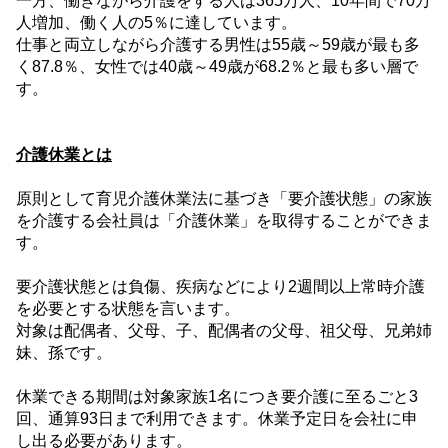
一方、働きながら介護をする人は
365
万人、
10
年間で
70
万
人増加、働く人の
5
％に達しています。
仕事と両立しながら介護する男性は
55
歳～
59
歳が最も多
く
87.8
％、女性では
40
歳～
49
歳が
68.2
％と最も多い層で
す。
介護休業とは
原則として育児介護休業法に基づき「要介護状態」の家族
を介護する会社員は「介護休業」を取得することができま
す。
要介護状態とは負傷、疾病などにより
2
週間以上常時介護
を必要とする状態を言います。
対象は配偶者、父母、子、配偶者の父母、祖父母、兄弟姉
妹、孫です。
休業できる期間は対象家族
1
名につき要介護に至るごと
3
回、通算
93
日まで利用できます。休業予定日を会社に申
し出る必要があります。