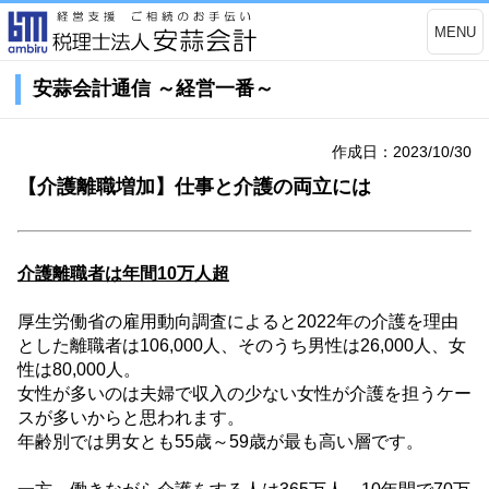
MENU
安蒜会計通信 ～経営一番～
作成日：2023/10/30
【介護離職増加】仕事と介護の両立には
介護離職者は年間
10
万人超
厚生労働省の雇用動向調査によると
2022
年の介護を理由
とした離職者は
106,000
人、そのうち男性は
26,000
人、女
性は
80,000
人。
女性が多いのは夫婦で収入の少ない女性が介護を担うケー
スが多いからと思われます。
年齢別では男女とも
55
歳～
59
歳が最も高い層です。