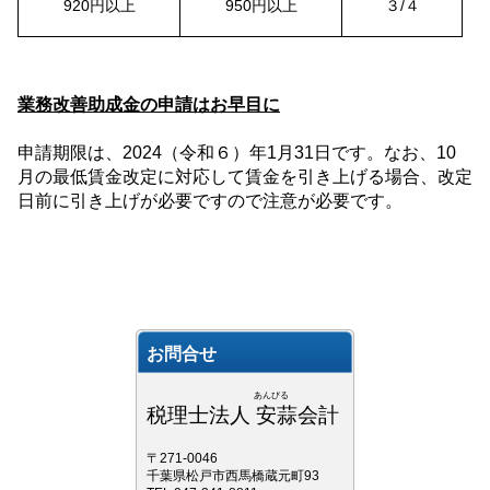
920
円以上
950
円以上
３
/
４
業務改善助成金の申請はお早目に
申請期限は、
2024
（令和６）年
1
月
31
日です。なお、
10
月の最低賃金改定に対応して賃金を引き上げる場合、改定
日前に引き上げが必要ですので注意が必要です。
お問合せ
あんびる
税理士法人 安蒜会計
〒271-0046
千葉県松戸市西馬橋蔵元町93