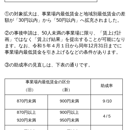
①の対象拡大は、事業場内最低賃金と地域別最低賃金の差
額が「
30
円以内」から「
50
円以内」へ拡充されました。
②の事後申請は、
50
人未満の事業場に限り、「賃上げ計
画」ではなく「賃上げ結果」を提出することが可能になり
ます。なお、令和５年４月１日から同年
12
月
31
日までに
事業場内最低賃金を引き上げるなどの条件があります。
③の助成率の見直しは、下表の通りです。
事業場内最低賃金の区分
助成率
（旧） （新）
870
円未満
900
円未満
９
/10
870
円以上
900
円以上
４
/
５
920
円未満
950
円未満