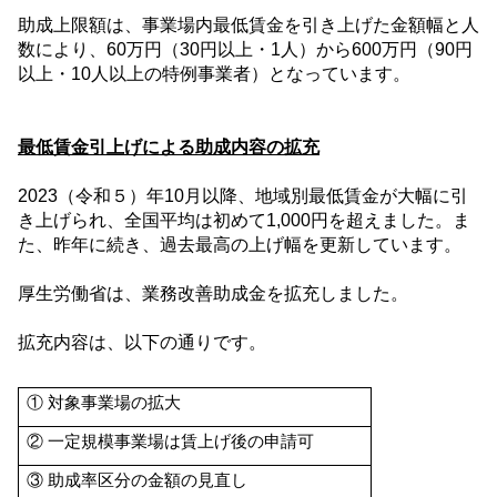
助成上限額は、事業場内最低賃金を引き上げた金額幅と人
数により、
60
万円（
30
円以上・
1
人）から
600
万円（
90
円
以上・
10
人以上の特例事業者）となっています。
最低賃金引上げによる助成内容の拡充
2023
（令和５）年
10
月以降、地域別最低賃金が大幅に引
き上げられ、全国平均は初めて
1,000
円を超えました。ま
た、昨年に続き、過去最高の上げ幅を更新しています。
厚生労働省は、業務改善助成金を拡充しました。
拡充内容は、以下の通りです。
① 対象事業場の拡大
② 一定規模事業場は賃上げ後の申請可
③ 助成率区分の金額の見直し