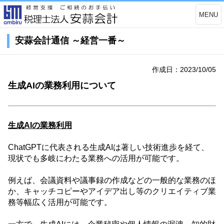
MENU
安蒜会計通信 ～経営一番～
作成日：2023/10/05
生成AIの業務利用について
生成
AI
の業務利用
ChatGPT
に代表される生成
AI
は著しい技術進歩を経て、
現状でも多岐にわたる業務への活用が可能です。
例えば、会議資料や議事録の作成などの一般的な業務のほ
か、キャッチコピーやアイデア出し等のクリエイティブ業
務等幅広く活用が可能です。