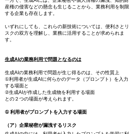
一方で、生成
AI
には、企業秘密や個人情報の漏洩、知的財
産権の侵害などの懸念も生じることから、業務利用を制限
する企業も存在します。
いずれにしても、これらの新技術については、便利さとリ
スクの双方を理解し、業務に活用することが求められま
す。
生成
AI
の業務利用で問題となるのは
生成
AI
の業務利用で問題が生じ得るのは、その性質上
①
利用者が生成
AI
に何らかのデータ（プロンプト）を入力
する場面と
②
生成
AI
が作成した生成物を利用する場面
との２つの場面が考えられます。
① 利用者がプロンプトを入力する場面
（ア）企業秘密が漏洩するリスク
生成
AI
の中には、利用者が入力したプロンプトを学習に利