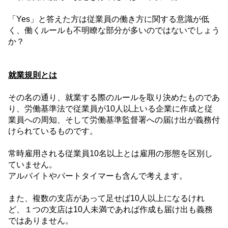
「
Yes
」と答えた方は従業員の働き方に関する意識が低
く、働くルールも不明瞭な部分が多いのではないでしょう
か？
就業規則とは
その名の通り、就業する際のルールを取り決めたものであ
り、労働基準法で従業員が
10
人以上いる企業に作成と従
業員への周知、そして労働基準監督署への届け出が義務付
けられているものです。
常時雇用される従業員
10
名以上とは雇用の形態を区別し
ていません。
アルバイトやパートタイマーも含んで考えます。
また、複数の支店があって足せば
10
人以上になるけれ
ど、１つの支店は
10
人未満であれば作成も届け出も義務
ではありません。