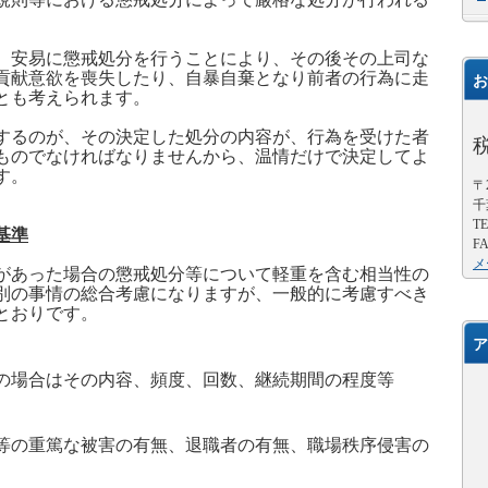
、安易に懲戒処分を行うことにより、その後その上司な
貢献意欲を喪失したり、自暴自棄となり前者の行為に走
お
とも考えられます。
するのが、その決定した処分の内容が、行為を受けた者
ものでなければなりませんから、温情だけで決定してよ
す。
〒2
千
TE
基準
FA
メ
があった場合の懲戒処分等について軽重を含む相当性の
別の事情の総合考慮になりますが、一般的に考慮すべき
とおりです。
ア
の場合はその内容、頻度、回数、継続期間の程度等
等の重篤な被害の有無、退職者の有無、職場秩序侵害の