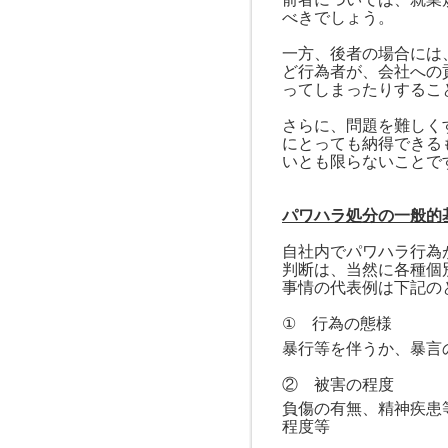
べきでしょう。
一方、後者の場合には
ど行為者が、会社への
ってしまったりするこ
さらに、問題を難しく
にとっても納得できる
いとも限らないことで
パワハラ処分の一般的
自社内でパワハラ行為
判断は、当然に各種個
事情の代表例は下記の
① 行為の態様
暴行等を伴うか、暴言
② 被害の程度
負傷の有無、精神疾患
程度等