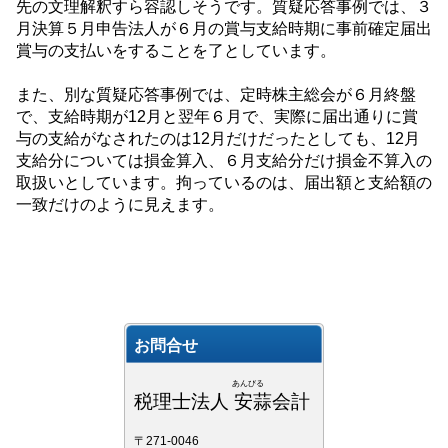
先の文理解釈すら容認しそうです。質疑応答事例では、３
月決算５月申告法人が６月の賞与支給時期に事前確定届出
賞与の支払いをすることを了としています。
また、別な質疑応答事例では、定時株主総会が６月終盤
で、支給時期が
12
月と翌年６月で、実際に届出通りに賞
与の支給がなされたのは
12
月だけだったとしても、
12
月
支給分については損金算入、６月支給分だけ損金不算入の
取扱いとしています。拘っているのは、届出額と支給額の
一致だけのように見えます。
お問合せ
あんびる
税理士法人 安蒜会計
〒271-0046