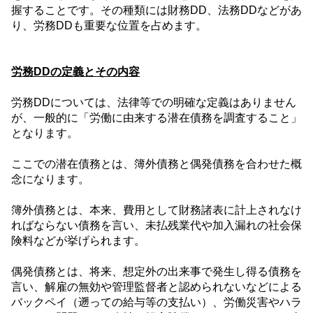
握することです。その種類には財務
DD
、法務
DD
などがあ
り、労務
DD
も重要な位置を占めます。
労務
DD
の定義とその内容
労務
DD
については、法律等での明確な定義はありません
が、一般的に「労働に由来する潜在債務を調査すること」
となります。
ここでの潜在債務とは、簿外債務と偶発債務を合わせた概
念になります。
簿外債務とは、本来、費用として財務諸表に計上されなけ
ればならない債務を言い、未払残業代や加入漏れの社会保
険料などが挙げられます。
偶発債務とは、将来、想定外の出来事で発生し得る債務を
言い、解雇の無効や管理監督者と認められないなどによる
バックペイ（遡っての給与等の支払い）、労働災害やハラ