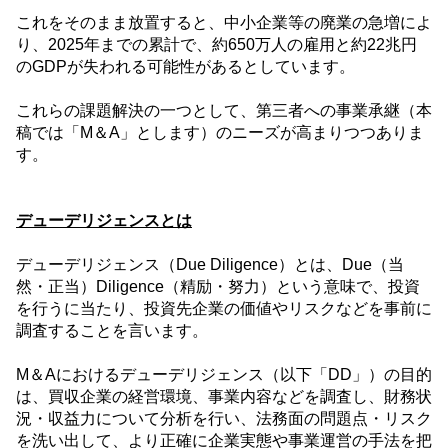
これをそのまま放置すると、中小企業等の廃業の急増によ
り、
2025
年までの累計で、約
650
万人の雇用と約
22
兆円
の
GDP
が失われる可能性があるとしています。
これらの課題解決の一つとして、第三者への事業承継（本
稿では「
M
＆
A
」とします）のニーズが高まりつつありま
す。
デューデリジェンスとは
デューデリジェンス（
Due Diligence
）とは、
Due
（当
然・正当）
Diligence
（精励・努力）という意味で、投資
を行うに当たり、投資先企業の価値やリスクなどを事前に
調査することを言います。
M
＆
A
におけるデューデリジェンス（以下「
DD
」）の目的
は、買収企業の経営環境、事業内容などを調査し、財務状
況・収益力について分析を行い、法務面の問題点・リスク
を洗い出して、より正確に企業実態や事業運営の手法を把