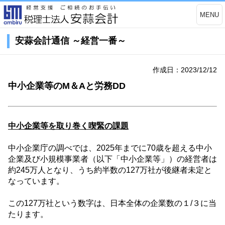
MENU
安蒜会計通信 ～経営一番～
作成日：2023/12/12
中小企業等のM＆Aと労務DD
中小企業等を取り巻く喫緊の課題
中小企業庁の調べでは、
2025
年までに
70
歳を超える中小
企業及び小規模事業者（以下「中小企業等」）の経営者は
約
245
万人となり、うち約半数の
127
万社が後継者未定と
なっています。
この
127
万社という数字は、日本全体の企業数の１
/
３に当
たります。