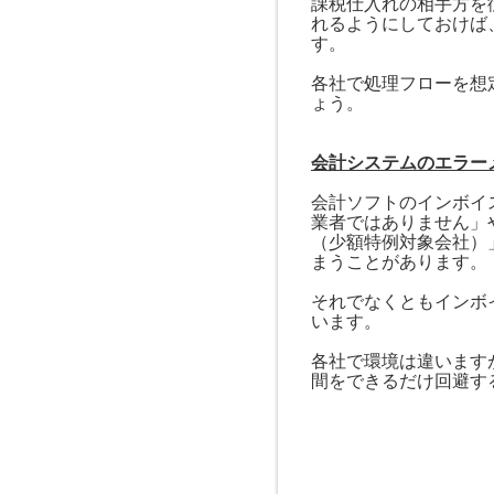
課税仕入れの相手方を
れるようにしておけば
す。
各社で処理フローを想
ょう。
会計システムのエラー
会計ソフトのインボイ
業者ではありません」
（少額特例対象会社）
まうことがあります。
それでなくともインボ
います。
各社で環境は違います
間をできるだけ回避す