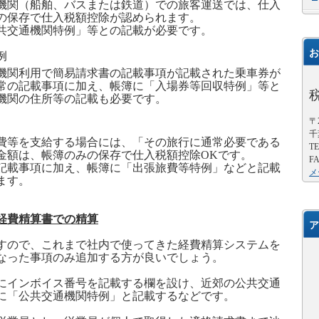
機関（船舶、バスまたは鉄道）での旅客運送では、仕入
の保存で仕入税額控除が認められます。
共交通機関特例」等との記載が必要です。
お
例
機関利用で簡易請求書の記載事項が記載された乗車券が
常の記載事項に加え、帳簿に「入場券等回収特例」等と
機関の住所等の記載も必要です。
〒2
千
費等を支給する場合には、「その旅行に通常必要である
TE
金額は、帳簿のみの保存で仕入税額控除
OK
です。
FA
記載事項に加え、帳簿に「出張旅費等特例」などと記載
メ
ます。
経費精算書での精算
ア
すので、これまで社内で使ってきた経費精算システムを
なった事項のみ追加する方が良いでしょう。
にインボイス番号を記載する欄を設け、近郊の公共交通
に「公共交通機関特例」と記載するなどです。