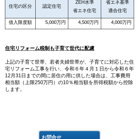
ZEH
水準
省エネ基準
住宅の区分
認定住宅
省エネ住宅
適合住宅
借入限度額
5,000
万円
4,500
万円
4,000
万円
住宅リフォーム税制も子育て世代に配慮
上記の子育て世帯、若者夫婦世帯が、子育てに対応した住
宅リフォーム工事を行い、令和６年４月１日から令和６年
12
月
31
日までの間に居住の用に供した場合は、工事費用
相当額（上限
250
万円）の
10
％相当額を所得税額から控除
します。
お問合せ