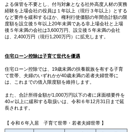
よる保管を不要とし、付与対象となる社外高度人材の実務
経験を上場会社の役員は１年以上（現行３年以上）とする
など要件を緩和するほか、権利行使価額の年間合計額の限
度額を設立後５年以上
20
年未満である非上場会社と上場
後５年未満の会社は
3,600
万円、設立後５年未満の会社
は、
2,400
万円（現行
1,200
万円）に拡充します。
住宅ローン控除は子育て世代を優遇
住宅ローン控除では、
19
歳未満の扶養親族を有する子育
て世帯、夫婦のいずれかが
40
歳未満の若者夫婦世帯に
は、これまでの借入限度額を維持します。
また、合計所得金額が
1,000
万円以下の者に床面積要件を
40
㎡以上に緩和する取扱いは、令和６年
12
月
31
日まで延
長されます。
【 令和６年入居 子育て世帯・若者夫婦世帯 】