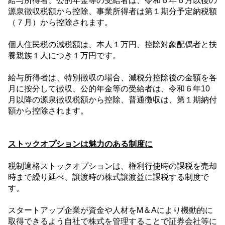
給与所得者、公的年金等の受給者は、令和６年６月以後の
源泉徴収税額から控除、事業所得者は第１期分予定納税額
（７月）から控除されます。
個人住民税の減税額は、本人１万円、控除対象配偶者と扶
養親族１人につき１万円です。
給与所得者は、特別徴収の場合、減税分控除後の金額を各
月に按分して徴収、公的年金等の受給者は、令和６年
10
月以降の源泉徴収税額から控除、普通徴収は、第１期納付
額から控除されます。
ストックオプションは魅力のある制度に
税制適格ストックオプションは、権利行使時の課税を売却
時まで繰り延べ、譲渡時の株式譲渡益に課税する制度で
す。
スタートアップ企業が資金や人材を
M
＆
A
により機動的に
取得できるよう自社で株式を管理することで証券会社等に