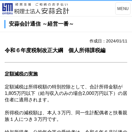
MENU
安蒜会計通信 ～経営一番～
作成日：2024/01/11
令和６年度税制改正大綱 個人所得課税編
定額減税の実施
定額減税は所得税額の特別控除として、合計所得金額が
1,805
万円以下（給与収入のみの場合
2,000
万円以下）の居
住者に適用されます。
所得税の減税額は、本人３万円、同一生計配偶者と扶養親
族１人につき３万円です。