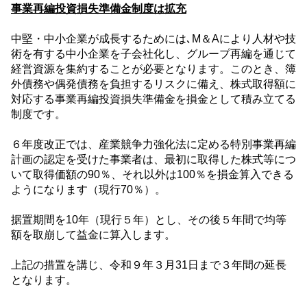
事業再編投資損失準備金制度は拡充
中堅・中小企業が成長するためには､
M
＆
A
により人材や技
術を有する中小企業を子会社化し、グループ再編を通じて
経営資源を集約することが必要となります。このとき、簿
外債務や偶発債務を負担するリスクに備え、株式取得額に
対応する事業再編投資損失準備金を損金として積み立てる
制度です。
６年度改正では、産業競争力強化法に定める特別事業再編
計画の認定を受けた事業者は、最初に取得した株式等につ
いて取得価額の
90
％、それ以外は
100
％を損金算入できる
ようになります（現行
70
％）。
据置期間を
10
年（現行５年）とし、その後５年間で均等
額を取崩して益金に算入します。
上記の措置を講じ、令和９年３月
31
日まで３年間の延長
となります。