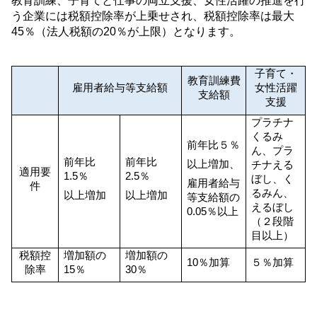
教育訓練、子育てと仕事の両立支援、女性活躍の推進を行
う企業には税額控除率が上乗せされ、税額控除率は最大
45
％（法人税額の
20
％が上限）となります。
子育て・
教育訓練費
雇用者給与等支給額
女性活躍
支給額
支援
プラチナ
くるみ
前年比５％
ん、プラ
前年比
前年比
以上増加、
チナえる
適用要
1.5
％
2.5
％
ぼし、く
雇用者給与
件
るみん、
以上増加
以上増加
等支給額の
えるぼし
0.05
％以上
（２段階
目以上）
税額控
増加額の
増加額の
10
％加算
５％加算
除率
15
％
30
％