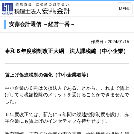
MENU
安蒜会計通信 ～経営一番～
作成日：2024/01/15
令和６年度税制改正大綱 法人課税編（中小企業）
賃上げ促進税制の強化（中小企業者等）
中小企業の６割は欠損法人であることから、これまで賃上
げしても税額控除のメリットを受けることができませんで
した。
６年度改正では、新たに５年間の繰越控除制度を設け、赤
字企業にも賃上げのインセティブを持たせます。