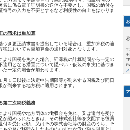
署名に係る電子証明書の送信を不要とし、国税の納付を
証符号の入力を不要とするなど利便性の向上をはかりま
お
正の請求は重加算
基づき更正請求書を提出している場合は、重加算税の適
方税においても重加算金の適用対象となります。
〒2
千
により国税を免れた場合、延滞税の計算期間から一定の
TE
不適用となる措置について隠ぺい・仮装の事実に基づき
FA
いた一定の場合が加わります。
メ
１月１日以後に法定申告期限等が到来する国税及び同日
限が到来する地方税に適用されます。
ア
る第二次納税義務
により国税や地方団体の徴収金を免れ、又は還付を受け
足が認められたときは、その株式会社等を支配する役員
還付を受けた額、又はその株式会社等の財産のうち、そ
たもの及び移転をしたもののいずれか低い額を限度とし