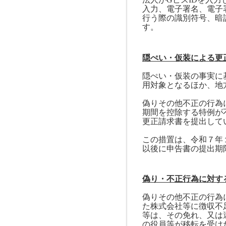
入力、電子署名、電子
行う際の識別符号、暗
す。
隠ぺい・仮装による更
隠ぺい・仮装の事実に
用対象となるほか、地
偽りその他不正の行為
期間を控除する特例が
更正請求書を提出して
この措置は、令和７年
以後に申告書の提出期
偽り・不正行為に対す
偽りその他不正の行為
た株式会社等に徴収不
等は、その免れ、又は
の役員等が移転を受け