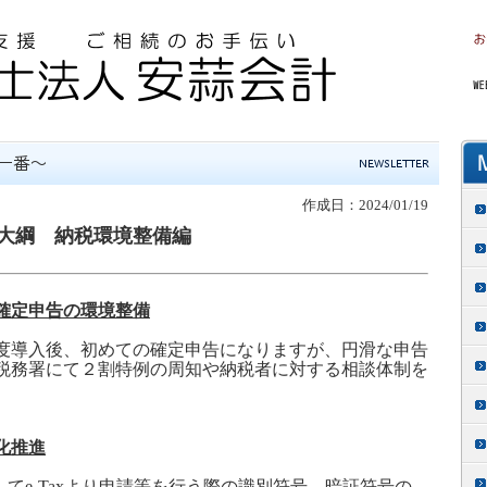
作成日：2024/01/19
大綱 納税環境整備編
確定申告の環境整備
度導入後、初めての確定申告になりますが、円滑な申告
税務署にて２割特例の周知や納税者に対する相談体制を
化推進
して
e-Tax
より申請等を行う際の識別符号、暗証符号の