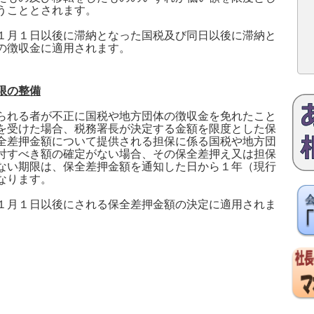
うこととされます。
１月１日以後に滞納となった国税及び同日以後に滞納と
の徴収金に適用されます。
限の整備
られる者が不正に国税や地方団体の徴収金を免れたこと
を受けた場合、税務署長が決定する金額を限度とした保
全差押金額について提供される担保に係る国税や地方団
付すべき額の確定がない場合、その保全差押え又は担保
ない期限は、保全差押金額を通知した日から１年（現行
なります。
１月１日以後にされる保全差押金額の決定に適用されま