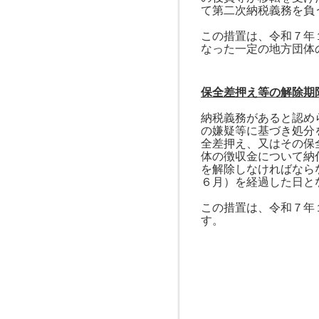
て第二次納税義務を負
この措置は、令和７年
なった一定の地方団体
保全差押え等の解除期
納税義務があると認め
の嫌疑等に基づき処分
全差押え、又はその保
体の徴収金について納
を解除しなければなら
６月）を経過した日と
この措置は、令和７年
す。