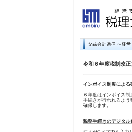
令和６年度税制改正
インボイス制度による
６年度はインボイス制
手続きが行われるよう
確保します。
税務手続きのデジタル
法人が
G
ビズ
ID
を入力