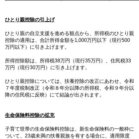
ひとり親控除の引上げ
ひとり親の自立支援を進める観点から、所得税のひとり親
控除の適用は、合計所得金額を
1,000
万円以下（現行
500
万円以下）に引き上げます。
所得控除額は、所得税
38
万円（現行
35
万円）、住民税
33
万円（現行
30
万円）に引き上げます。
ひとり親控除については、扶養控除の改正にあわせ、令和
７年度税制改正（令和８年分以降の所得税、令和９年分以
降の住民税に反映）にて結論が出されます。
生命保険料控除の拡充
子育て世帯の生命保険料控除は、新生命保険料の一般枠に
ついて、
23
歳未満の扶養親族を有する場合に、適用限度