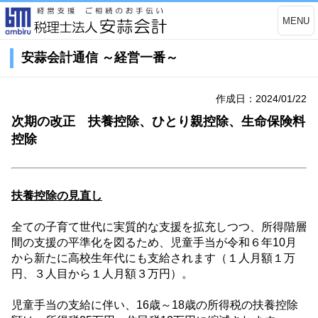
MENU
安蒜会計通信 ～経営一番～
作成日：2024/01/22
次期の改正 扶養控除、ひとり親控除、生命保険料
控除
扶養控除の見直し
全ての子育て世代に実質的な支援を拡充しつつ、所得階層
間の支援の平準化を図るため、児童手当が令和６年
10
月
から新たに高校生年代にも支給されます（１人月額１万
円、３人目から１人月額３万円）。
児童手当の支給に伴い、
16
歳～
18
歳の所得税の扶養控除