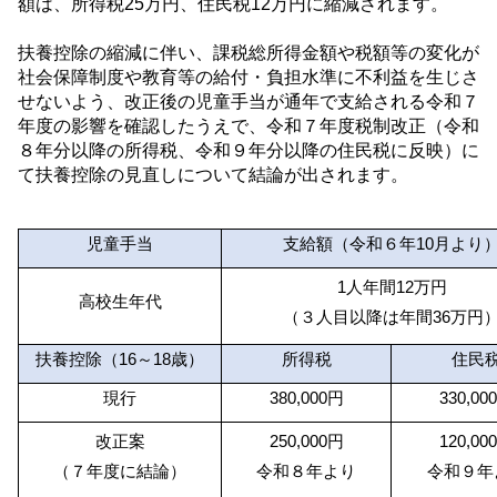
額は、所得税
25
万円、住民税
12
万円に縮減されます。
扶養控除の縮減に伴い、課税総所得金額や税額等の変化が
社会保障制度や教育等の給付・負担水準に不利益を生じさ
せないよう、改正後の児童手当が通年で支給される令和７
年度の影響を確認したうえで、令和７年度税制改正（令和
８年分以降の所得税、令和９年分以降の住民税に反映）に
て扶養控除の見直しについて結論が出されます。
児童手当
支給額（令和６年
10
月より
1
人年間
12
万円
高校生年代
（３人目以降は年間
36
万円
扶養控除（
16
～
18
歳）
所得税
住民
現行
380,000
円
330,000
改正案
250,000
円
120,000
（７年度に結論）
令和８年より
令和９年