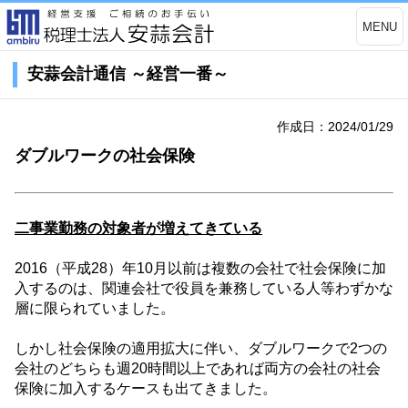
MENU
安蒜会計通信 ～経営一番～
作成日：2024/01/29
ダブルワークの社会保険
二事業勤務の対象者が増えてきている
2016
（平成
28
）年
10
月以前は複数の会社で社会保険に加
入するのは、関連会社で役員を兼務している人等わずかな
層に限られていました。
しかし社会保険の適用拡大に伴い、ダブルワークで
2
つの
会社のどちらも週
20
時間以上であれば両方の会社の社会
保険に加入するケースも出てきました。