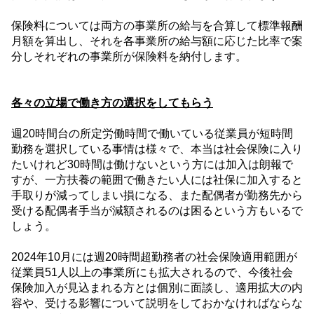
保険料については両方の事業所の給与を合算して標準報酬
月額を算出し、それを各事業所の給与額に応じた比率で案
分しそれ
ぞれの事業所が保険料を納付します。
各々の立場で働き方の選択をしてもらう
週
20
時間台の所定労働時間で働いている従業員が短時間
勤務を選択している事情は様々で、本当は社会保険に入り
たいけれど
30
時間は働けないという方には加入は朗報で
すが、一方扶養の範囲で働きたい人には社保に加入すると
手取りが減ってしまい損になる、また配偶者が勤務先から
受ける配偶者手当が減額されるのは困るという方もいるで
しょう。
2024
年
10
月には週
20
時間超勤務者の社会保険適用範囲が
従業員
51
人以上の事業所にも拡大されるので、今後社会
保険加入が見込まれる方とは個別に面談し、適用拡大の内
容や、受ける影響について説明をしておかなければならな