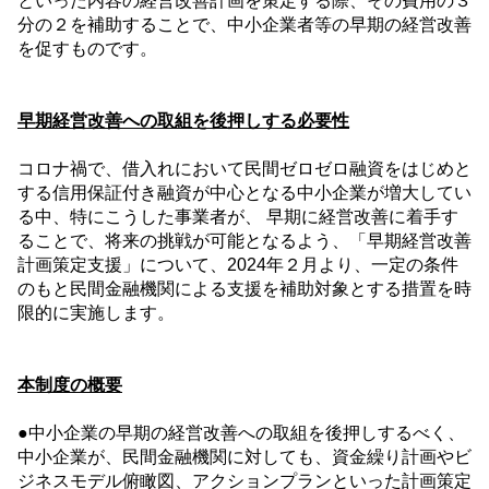
といった内容の経営改善計画を策定する際、その費用の
３
分の
２
を補助することで、中小企業者等の早期の経営改善
を促すものです。
早期経営改善への取組を後押しする必要性
コロナ禍で、借入れにおいて民間ゼロゼロ融資をはじめと
する信用保証付き融資が中心となる中小企業が増大してい
る中、特にこうした事業者が、 早期に経営改善に着手す
ることで、将来の挑戦が可能となるよう、「早期経営改善
計画策定支援」について、
2024
年
２
月より、一定の条件
のもと民間金融機関による支援を補助対象とする措置を時
限的に実施します。
本制度の概要
●中小企業の早期の経営改善への取組を後押しするべく、
中小企業が、民間金融機関に対しても、資金繰り計画やビ
ジネスモデル俯瞰図、アクションプランといった計画策定