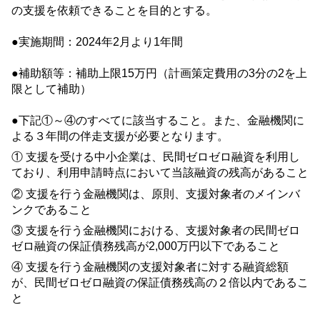
の支援を依頼できることを目的とする。
●実施期間：
2024
年
2
月より
1
年間
●補助額等：補助上限
15
万円（計画策定費用の
3
分の
2
を上
限として補助）
●下記①～④のすべてに該当すること。また、金融機関に
よる３年間の伴走支援が必要となります。
① 支援を受ける中小企業は、民間ゼロゼロ融資を利用し
ており、利用申請時点において当該融資の残高があること
② 支援を行う金融機関は、原則、支援対象者のメインバ
ンクであること
③ 支援を行う金融機関における、支援対象者の民間ゼロ
ゼロ融資の保証債務残高が
2,000
万円以下であること
④ 支援を行う金融機関の支援対象者に対する融資総額
が、民間ゼロゼロ融資の保証債務残高の
２
倍以内であるこ
と