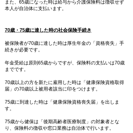
また、
65
歳になった時は給与から介護保険料は徴収せず
本人が自治体に支払います。
70
歳・
75
歳に達した時の社会保険手続き
被保険者が
70
歳に達した時は厚生年金の「資格喪失」手
続きが必要です。
年金受給は原則
65
歳からですが、保険料の支払いは
70
歳
までです。
70
歳以上の方を新たに雇用した時は「健康保険資格取得
届」の
70
歳以上被用者該当に印をつけます。
75
歳に到達した時は「健康保険資格喪失届」を出しま
す。
75
歳から健保は「後期高齢者医療制度」の対象者とな
り、保険料の徴収や窓口業務は自治体で行います。