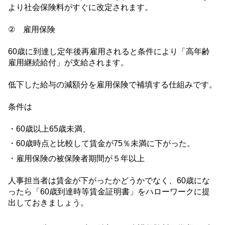
より社会保険料がすぐに改定されます。
② 雇用保険
60
歳に到達し定年後再雇用されると条件により「高年齢
雇用継続給付」が支給されます。
低下した給与の減額分を雇用保険で補填する仕組みです。
条件は
・
60
歳以上
65
歳未満、
・
60
歳時点と比較して賃金が
75
％未満に下がった。
・雇用保険の被保険者期間が５年以上
人事担当者は賃金が下がったかどうかでなく、
60
歳にな
ったら「
60
歳到達時等賃金証明書」をハローワークに提
出しておきましょう。