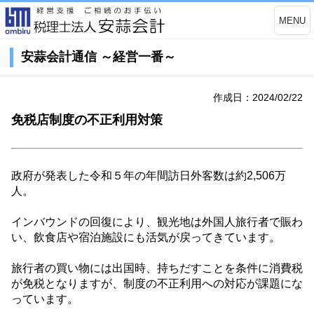
MENU
安蒜会計通信 ～経営一番～
作成日：2024/02/22
免税店制度の不正利用対策
政府が発表した令和５年の年間訪日外客数は約
2,506
万
人。
インバウンドの回復により、観光地は外国人旅行者で賑わ
い、飲食店や宿泊施設にも活気が戻ってきています。
旅行者の買い物には出国時、持ちだすことを条件に消費税
が免税となりますが、制度の不正利用への対応が課題にな
っています。